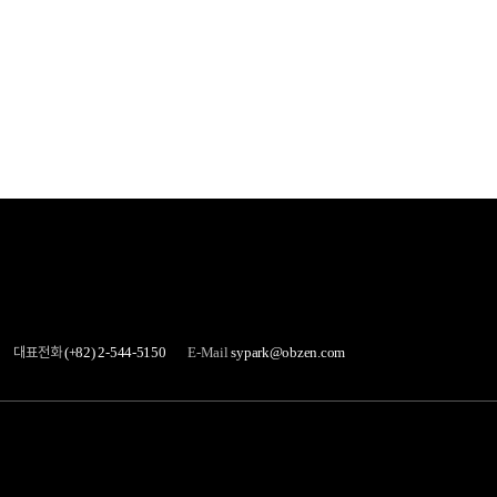
대표전화
(+82) 2-544-5150
E-Mail
sypark@obzen.com