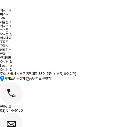
비즈니스
교육
제품문의
회사소개
비즈니스
교육
제품문의
회사소개
뉴스룸
오시는 길
회사개요
조직도
고객사
레퍼런스
연혁
인재채용
오시는 길
Location
50m
오시는 길
주소. 서울시 서초구 동작대로 230, 5층 (방배동, 화련회관)
카카오맵 길찾기
구글지도 길찾기
전화번호
02) 544-5150