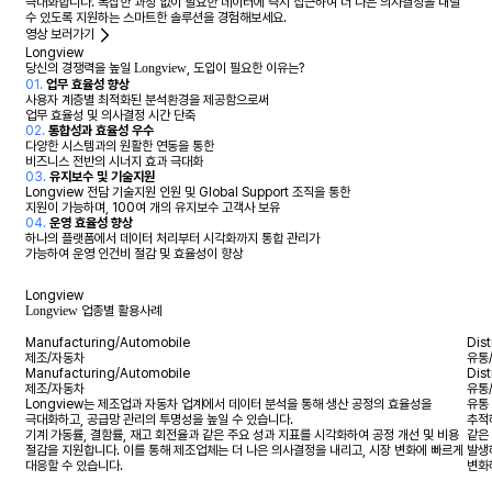
극대화합니다. 복잡한 과정 없이 필요한 데이터에 즉시 접근하여 더 나은 의사결정을 내릴
수 있도록 지원하는 스마트한 솔루션을 경험해보세요.
영상 보러가기
Longview
당신의 경쟁력을 높일
Longview
, 도입이 필요한 이유는?
01.
업무 효율성 향상
사용자 계층별 최적화된 분석환경을 제공함으로써
업무 효율성 및 의사결정 시간 단축
02.
통합성과 효율성 우수
다양한 시스템과의 원활한 연동을 통한
비즈니스 전반의 시너지 효과 극대화
03.
유지보수 및 기술지원
Longview 전담 기술지원 인원 및 Global Support 조직을 통한
지원이 가능하며, 100여 개의 유지보수 고객사 보유
04.
운영 효율성 향상
하나의 플랫폼에서 데이터 처리부터 시각화까지 통합 관리가
가능하여 운영 인건비 절감 및 효율성이 향상
Longview
Longview
업종별 활용사례
Manufacturing/Automobile
Dis
제조/자동차
유통
Manufacturing/Automobile
Dis
제조/자동차
유통
Longview는 제조업과 자동차 업계에서 데이터 분석을 통해 생산 공정의 효율성을
유통
극대화하고, 공급망 관리의 투명성을 높일 수 있습니다.
추적
기계 가동률, 결함률, 재고 회전율과 같은 주요 성과 지표를 시각화하여 공정 개선 및 비용
같은
절감을 지원합니다. 이를 통해 제조업체는 더 나은 의사결정을 내리고, 시장 변화에 빠르게
발생
대응할 수 있습니다.
변화