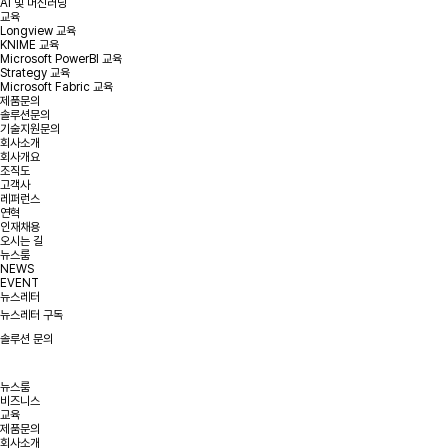
AI 및 머신러닝
교육
Longview 교육
KNIME 교육
Microsoft PowerBI 교육
Strategy 교육
Microsoft Fabric 교육
제품문의
솔루션문의
기술지원문의
회사소개
회사개요
조직도
고객사
레퍼런스
연혁
인재채용
오시는 길
뉴스룸
NEWS
EVENT
뉴스레터
뉴스레터 구독
솔루션 문의
뉴스룸
비즈니스
교육
제품문의
회사소개