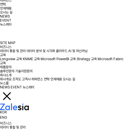
레퍼런스
연혁
인재채용
오시는 길
NEWS
EVENT
뉴스레터
SITE MAP
비즈니스
데이터 통합 및 관리
데이터 분석 및 시각화
클라우드
AI 및 머신러닝
교육
Longview 교육
KNIME 교육
Microsoft PowerBI 교육
Strategy 교육
Microsoft Fabric
교육
제품문의
솔루션문의
기술지원문의
회사소개
회사개요
조직도
고객사
레퍼런스
연혁
인재채용
오시는 길
뉴스룸
NEWS
EVENT
뉴스레터
KOR
ENG
비즈니스
데이터 통합 및 관리