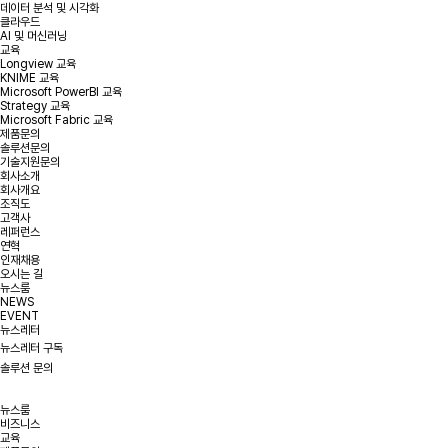
데이터 분석 및 시각화
클라우드
AI 및 머신러닝
교육
Longview 교육
KNIME 교육
Microsoft PowerBI 교육
Strategy 교육
Microsoft Fabric 교육
제품문의
솔루션문의
기술지원문의
회사소개
회사개요
조직도
고객사
레퍼런스
연혁
인재채용
오시는 길
뉴스룸
NEWS
EVENT
뉴스레터
뉴스레터 구독
솔루션 문의
뉴스룸
비즈니스
교육