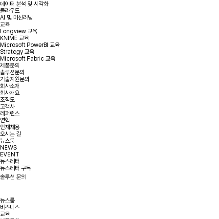
데이터 분석 및 시각화
클라우드
AI 및 머신러닝
교육
Longview 교육
KNIME 교육
Microsoft PowerBI 교육
Strategy 교육
Microsoft Fabric 교육
제품문의
솔루션문의
기술지원문의
회사소개
회사개요
조직도
고객사
레퍼런스
연혁
인재채용
오시는 길
뉴스룸
NEWS
EVENT
뉴스레터
뉴스레터 구독
솔루션 문의
뉴스룸
비즈니스
교육