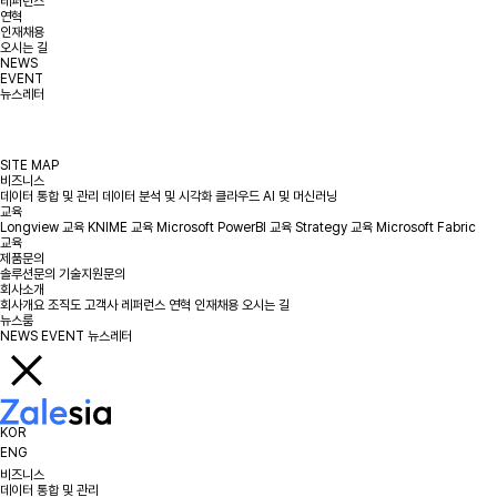
레퍼런스
연혁
인재채용
오시는 길
NEWS
EVENT
뉴스레터
SITE MAP
비즈니스
데이터 통합 및 관리
데이터 분석 및 시각화
클라우드
AI 및 머신러닝
교육
Longview 교육
KNIME 교육
Microsoft PowerBI 교육
Strategy 교육
Microsoft Fabric
교육
제품문의
솔루션문의
기술지원문의
회사소개
회사개요
조직도
고객사
레퍼런스
연혁
인재채용
오시는 길
뉴스룸
NEWS
EVENT
뉴스레터
KOR
ENG
비즈니스
데이터 통합 및 관리