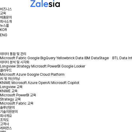
비즈니스
교육
제품문의
회사소개
뉴스룸
KOR
ENG
데이터 통합 및 관리
Microsoft Fabric
Google BigQuery
Yellowbrick Data
IBM DataStage
BTL Data In
데이터 분석 및 시각화
Longview
Strategy
Microsoft PowerBI
Google Looker
클라우드
Microsoft Azure
Google Cloud Platform
AI 및 머신러닝
KNIME
Microsoft Azure OpenAI
Microsoft Copilot
Longview 교육
KNIME 교육
Microsoft PowerBI 교육
Strategy 교육
Microsoft Fabric 교육
솔루션문의
기술지원문의
회사개요
조직도
고객사
레퍼런스