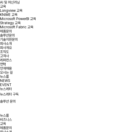
AI 및 머신러닝
교육
Longview 교육
KNIME 교육
Microsoft PowerBI 교육
Strategy 교육
Microsoft Fabric 교육
제품문의
솔루션문의
기술지원문의
회사소개
회사개요
조직도
고객사
레퍼런스
연혁
인재채용
오시는 길
뉴스룸
NEWS
EVENT
뉴스레터
뉴스레터 구독
솔루션 문의
뉴스룸
비즈니스
교육
제품문의