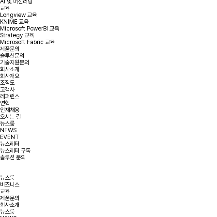
AI 및 머신러닝
교육
Longview 교육
KNIME 교육
Microsoft PowerBI 교육
Strategy 교육
Microsoft Fabric 교육
제품문의
솔루션문의
기술지원문의
회사소개
회사개요
조직도
고객사
레퍼런스
연혁
인재채용
오시는 길
뉴스룸
NEWS
EVENT
뉴스레터
뉴스레터 구독
솔루션 문의
뉴스룸
비즈니스
교육
제품문의
회사소개
뉴스룸