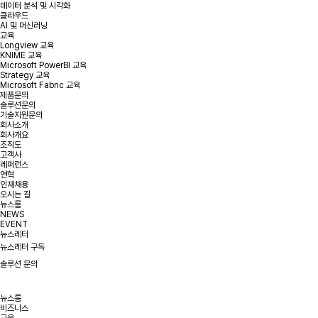
데이터 분석 및 시각화
클라우드
AI 및 머신러닝
교육
Longview 교육
KNIME 교육
Microsoft PowerBI 교육
Strategy 교육
Microsoft Fabric 교육
제품문의
솔루션문의
기술지원문의
회사소개
회사개요
조직도
고객사
레퍼런스
연혁
인재채용
오시는 길
뉴스룸
NEWS
EVENT
뉴스레터
뉴스레터 구독
솔루션 문의
뉴스룸
비즈니스