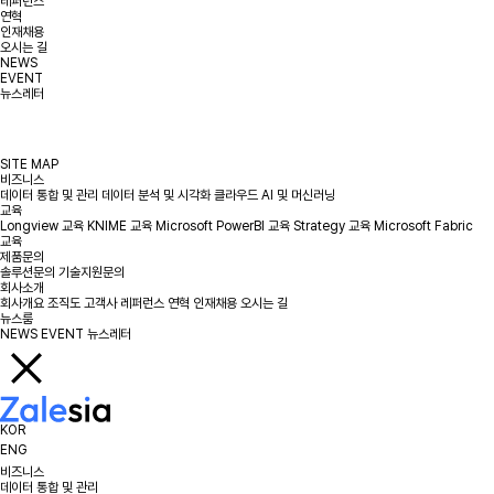
레퍼런스
연혁
인재채용
오시는 길
NEWS
EVENT
뉴스레터
SITE MAP
비즈니스
데이터 통합 및 관리
데이터 분석 및 시각화
클라우드
AI 및 머신러닝
교육
Longview 교육
KNIME 교육
Microsoft PowerBI 교육
Strategy 교육
Microsoft Fabric
교육
제품문의
솔루션문의
기술지원문의
회사소개
회사개요
조직도
고객사
레퍼런스
연혁
인재채용
오시는 길
뉴스룸
NEWS
EVENT
뉴스레터
KOR
ENG
비즈니스
데이터 통합 및 관리