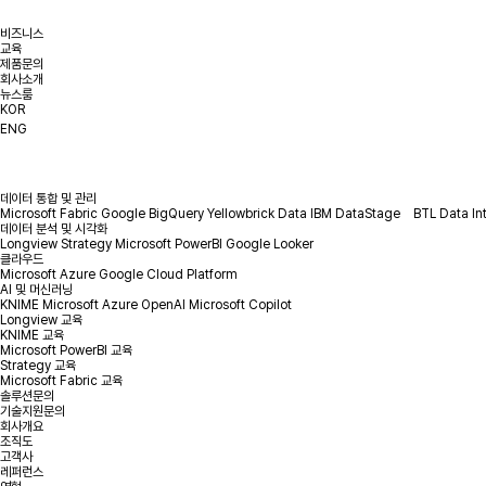
비즈니스
교육
제품문의
회사소개
뉴스룸
KOR
ENG
데이터 통합 및 관리
Microsoft Fabric
Google BigQuery
Yellowbrick Data
IBM DataStage
BTL Data In
데이터 분석 및 시각화
Longview
Strategy
Microsoft PowerBI
Google Looker
클라우드
Microsoft Azure
Google Cloud Platform
AI 및 머신러닝
KNIME
Microsoft Azure OpenAI
Microsoft Copilot
Longview 교육
KNIME 교육
Microsoft PowerBI 교육
Strategy 교육
Microsoft Fabric 교육
솔루션문의
기술지원문의
회사개요
조직도
고객사
레퍼런스