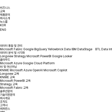
비즈니스
교육
제품문의
회사소개
뉴스룸
KOR
ENG
데이터 통합 및 관리
Microsoft Fabric
Google BigQuery
Yellowbrick Data
IBM DataStage
BTL Data In
데이터 분석 및 시각화
Longview
Strategy
Microsoft PowerBI
Google Looker
클라우드
Microsoft Azure
Google Cloud Platform
AI 및 머신러닝
KNIME
Microsoft Azure OpenAI
Microsoft Copilot
Longview 교육
KNIME 교육
Microsoft PowerBI 교육
Strategy 교육
Microsoft Fabric 교육
솔루션문의
기술지원문의
회사개요
조직도
고객사
레퍼런스