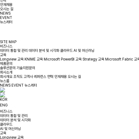
연혁
인재채용
오시는 길
NEWS
EVENT
뉴스레터
SITE MAP
비즈니스
데이터 통합 및 관리
데이터 분석 및 시각화
클라우드
AI 및 머신러닝
교육
Longview 교육
KNIME 교육
Microsoft PowerBI 교육
Strategy 교육
Microsoft Fabric 교
제품문의
솔루션문의
기술지원문의
회사소개
회사개요
조직도
고객사
레퍼런스
연혁
인재채용
오시는 길
뉴스룸
NEWS
EVENT
뉴스레터
KOR
ENG
비즈니스
데이터 통합 및 관리
데이터 분석 및 시각화
클라우드
AI 및 머신러닝
교육
Longview 교육