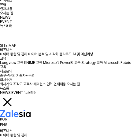
레퍼런스
연혁
인재채용
오시는 길
NEWS
EVENT
뉴스레터
SITE MAP
비즈니스
데이터 통합 및 관리
데이터 분석 및 시각화
클라우드
AI 및 머신러닝
교육
Longview 교육
KNIME 교육
Microsoft PowerBI 교육
Strategy 교육
Microsoft Fabric
교육
제품문의
솔루션문의
기술지원문의
회사소개
회사개요
조직도
고객사
레퍼런스
연혁
인재채용
오시는 길
뉴스룸
NEWS
EVENT
뉴스레터
KOR
ENG
비즈니스
데이터 통합 및 관리