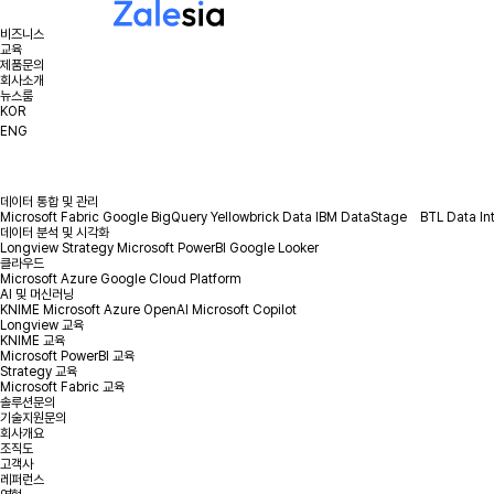
비즈니스
교육
제품문의
회사소개
뉴스룸
KOR
ENG
데이터 통합 및 관리
Microsoft Fabric
Google BigQuery
Yellowbrick Data
IBM DataStage
BTL Data In
데이터 분석 및 시각화
Longview
Strategy
Microsoft PowerBI
Google Looker
클라우드
Microsoft Azure
Google Cloud Platform
AI 및 머신러닝
KNIME
Microsoft Azure OpenAI
Microsoft Copilot
Longview 교육
KNIME 교육
Microsoft PowerBI 교육
Strategy 교육
Microsoft Fabric 교육
솔루션문의
기술지원문의
회사개요
조직도
고객사
레퍼런스